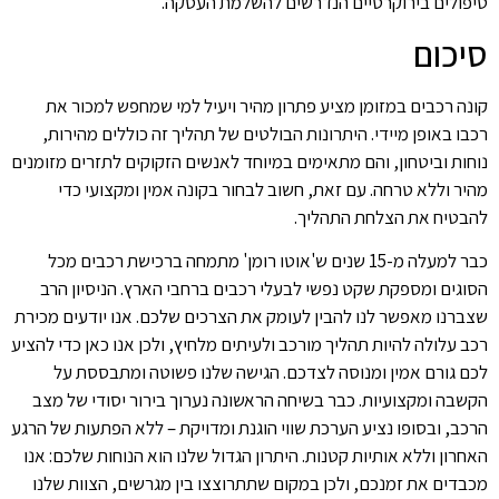
טיפולים בירוקרטיים הנדרשים להשלמת העסקה.
סיכום
קונה רכבים במזומן מציע פתרון מהיר ויעיל למי שמחפש למכור את
רכבו באופן מיידי. היתרונות הבולטים של תהליך זה כוללים מהירות,
נוחות וביטחון, והם מתאימים במיוחד לאנשים הזקוקים לתזרים מזומנים
מהיר וללא טרחה. עם זאת, חשוב לבחור בקונה אמין ומקצועי כדי
להבטיח את הצלחת התהליך.
כבר למעלה מ-15 שנים ש'אוטו רומן' מתמחה ברכישת רכבים מכל
הסוגים ומספקת שקט נפשי לבעלי רכבים ברחבי הארץ. הניסיון הרב
שצברנו מאפשר לנו להבין לעומק את הצרכים שלכם. אנו יודעים מכירת
רכב עלולה להיות תהליך מורכב ולעיתים מלחיץ, ולכן אנו כאן כדי להציע
לכם גורם אמין ומנוסה לצדכם. הגישה שלנו פשוטה ומתבססת על
הקשבה ומקצועיות. כבר בשיחה הראשונה נערוך בירור יסודי של מצב
הרכב, ובסופו נציע הערכת שווי הוגנת ומדויקת – ללא הפתעות של הרגע
האחרון וללא אותיות קטנות. היתרון הגדול שלנו הוא הנוחות שלכם: אנו
מכבדים את זמנכם, ולכן במקום שתתרוצצו בין מגרשים, הצוות שלנו