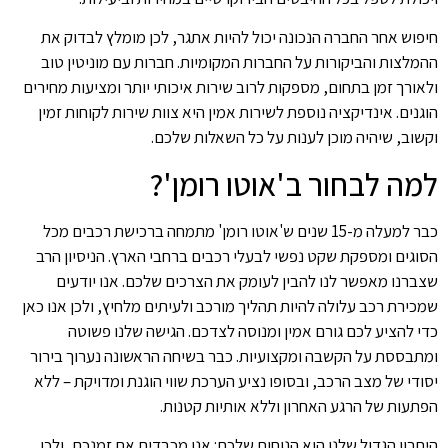
חיפוש אחר החברה הנכונה יכול להיות אתגר, לכן מומלץ לבדוק את
ההמלצות והביקורות על החברות המקומיות. חברות עם מוניטין טוב
ולאורך זמן בתחום, מספקות לרוב שירות איכותי יותר ומציעות מחירים
הוגנים. אינדיקציה נוספת לשירות אמין היא צוות שירות לקוחות זמין
וקשוב, שיהיה מוכן לענות על כל השאלות שלכם.
למה לבחור ב'אוטו רומן'?
כבר למעלה מ-15 שנים ש'אוטו רומן' מתמחה ברכישת רכבים מכל
הסוגים ומספקת שקט נפשי לבעלי רכבים ברחבי הארץ. הניסיון הרב
שצברנו מאפשר לנו להבין לעומק את הצרכים שלכם. אנו יודעים
שמכירת רכב עלולה להיות תהליך מורכב ולעיתים מלחיץ, ולכן אנו כאן
כדי להציע לכם גורם אמין ומנוסה לצדכם. הגישה שלנו פשוטה
ומתבססת על הקשבה ומקצועיות. כבר בשיחה הראשונה נערוך בירור
יסודי של מצב הרכב, ובסופו נציע הערכת שווי הוגנת ומדויקת – ללא
הפתעות של הרגע האחרון וללא אותיות קטנות.
היתרון הגדול שלנו הוא הנוחות שלכם: אנו מכבדים את זמנכם, ולכן