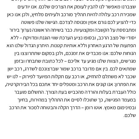
שצברנו מאפשר לנו להבין לעומק את הצרכים שלכם. אנו יודעים
שמכירת רכב עלולה להיות תהליך מורכב ולעיתים מלחיץ, ולכן אנו כאן
כדי להציע לכם גורם אמין ומנוסה לצדכם. הגישה שלנו פשוטה
ומתבססת על הקשבה ומקצועיות. כבר בשיחה הראשונה נערוך בירור
יסודי של מצב הרכב, ובסופו נציע הערכת שווי הוגנת ומדויקת – ללא
הפתעות של הרגע האחרון וללא אותיות קטנות. היתרון הגדול שלנו הוא
הנוחות שלכם: אנו מכבדים את זמנכם, ולכן במקום שתתרוצצו בין
מגרשים, הצוות שלנו מגיע עד אליכם – לכל כתובת שתבחרו ובזמן
שמתאים לכם. בין אם מדובר ברכב שמור שברצונכם לשדרג, רכב ישן
שכבר לא משתלם להחזיק, או רכב עם תקלות המיועד לפירוק – לנו יש
את הפתרון: אנו קונים את הרכב ומטפלים יחד אתכם בכל הבירוקרטיה,
כולל העברת בעלות והורדה מהכביש בעת הצורך. התשלום מועבר
במעמד הפגישה, כך שתוכלו לסיים את התהליך במהירות, בחיוך
ובמינימום מאמץ. אוטו רומן – הדרך הקלה והבטוחה למכור את הרכב
שלכם.