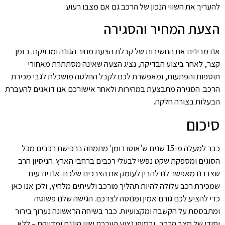
להעריך את השווי הנכון של הרכב גם אם מצבו רעוע.
הצעת המחיר והסגירה
אנו מבינים את החשיבות של קבלת הצעת מחיר הגונה ומדויקת. בזמן
קצר, לאחר ביצוע הבדיקה, נציג הצעה שאינה מסתתרת מאחורי
תוספות והפתעות, ומאפשרת לכם לקבל החלטה מושכלת לגבי מכירת
הרכב. הסגירה מתבצעת במהירות ולאחר אישורכם אנו דואגים להעברת
הבעלות בצורה חלקה.
סיכום
כבר למעלה מ-15 שנים ש'אוטו רומן' מתמחה ברכישת רכבים מכל
הסוגים ומספקת שקט נפשי לבעלי רכבים ברחבי הארץ. הניסיון הרב
שצברנו מאפשר לנו להבין לעומק את הצרכים שלכם. אנו יודעים
שמכירת רכב עלולה להיות תהליך מורכב ולעיתים מלחיץ, ולכן אנו כאן
כדי להציע לכם גורם אמין ומנוסה לצדכם. הגישה שלנו פשוטה
ומתבססת על הקשבה ומקצועיות. כבר בשיחה הראשונה נערוך בירור
יסודי של מצב הרכב, ובסופו נציע הערכת שווי הוגנת ומדויקת – ללא